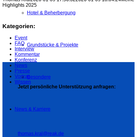
Highlights 2025
Hotel & Beherbergung
Kategorien:
Event
FAQ
Grundstücke & Projekte
Interview
Kommentar
Konferenz
News
Presse
Vortrag
Besondere
Wissen
Jetzt persönliche Unterstützung anfragen:
News & Karriere
thomas.kral@reak.de