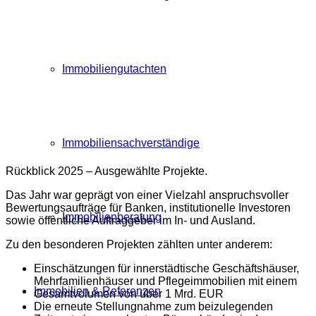
Immobiliengutachten
Immobiliensachverständige
Rückblick 2025 – Ausgewählte Projekte.
Das Jahr war geprägt von einer Vielzahl anspruchsvoller
Bewertungsaufträge für Banken, institutionelle Investoren
Immobilienberatung
sowie öffentliche Auftraggeber im In‑ und Ausland.
Zu den besonderen Projekten zählten unter anderem:
Einschätzungen für innerstädtische Geschäftshäuser,
Mehrfamilienhäuser und Pflegeimmobilien mit einem
Immobilien &
Referenzen
Gesamtvolumen von über 1 Mrd. EUR
Die erneute Stellungnahme zum beizulegenden