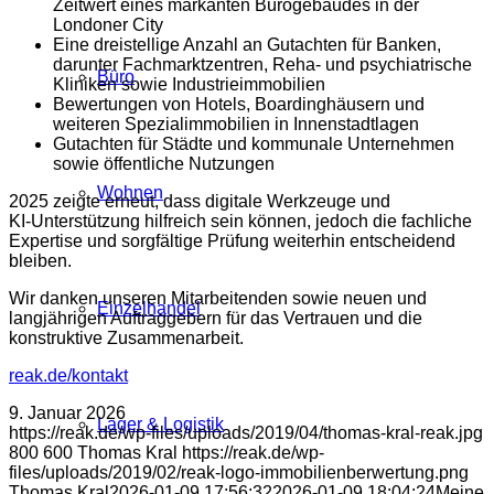
Zeitwert eines markanten Bürogebäudes in der
Londoner City
Eine dreistellige Anzahl an Gutachten für Banken,
darunter Fachmarktzentren, Reha‑ und psychiatrische
Büro
Kliniken sowie Industrieimmobilien
Bewertungen von Hotels, Boardinghäusern und
weiteren Spezialimmobilien in Innenstadtlagen
Gutachten für Städte und kommunale Unternehmen
sowie öffentliche Nutzungen
Wohnen
2025 zeigte erneut, dass digitale Werkzeuge und
KI‑Unterstützung hilfreich sein können, jedoch die fachliche
Expertise und sorgfältige Prüfung weiterhin entscheidend
bleiben.
Wir danken unseren Mitarbeitenden sowie neuen und
Einzelhandel
langjährigen Auftraggebern für das Vertrauen und die
konstruktive Zusammenarbeit.
reak.de/kontakt
9. Januar 2026
Lager & Logistik
https://reak.de/wp-files/uploads/2019/04/thomas-kral-reak.jpg
800
600
Thomas Kral
https://reak.de/wp-
files/uploads/2019/02/reak-logo-immobilienberwertung.png
Thomas Kral
2026-01-09 17:56:32
2026-01-09 18:04:24
Meine