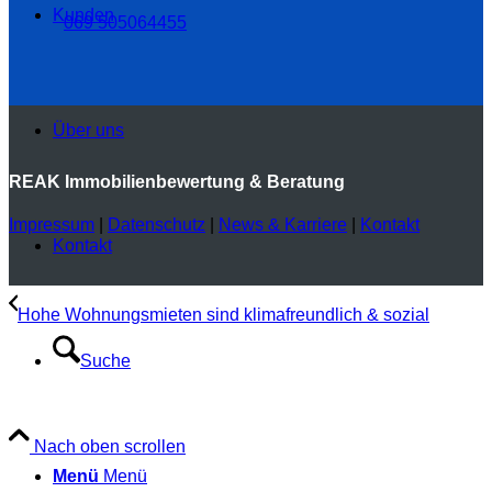
Kunden
069 505064455
Über uns
REAK Immobilienbewertung & Beratung
Impressum
|
Datenschutz
|
News & Karriere
|
Kontakt
Kontakt
Hohe Wohnungsmieten sind klimafreundlich & sozial
Suche
Nach oben scrollen
Menü
Menü