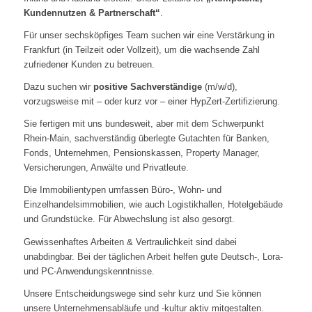
Kundennutzen & Partner­schaft“
.
Für unser sechsköpfiges Team suchen wir eine Verstärkung in
Frankfurt (in Teilzeit oder Vollzeit), um die wachsende Zahl
zufriedener Kunden zu betreuen.
Dazu suchen wir
positive Sachverständige
(m/w/d),
vorzugsweise mit – oder kurz vor – einer HypZert-Zertifizierung.
Sie fertigen mit uns bundesweit, aber mit dem Schwerpunkt
Rhein-Main, sach­verständig überlegte Gutachten für Banken,
Fonds, Unternehmen, Pensions­kassen, Property Manager,
Versicherungen, Anwälte und Privatleute.
Die Immobilientypen umfassen Büro-, Wohn- und
Einzelhandelsimmobilien, wie auch Logistikhallen, Hotelgebäude
und Grundstücke. Für Abwechslung ist also gesorgt.
Gewissenhaftes Arbeiten & Vertraulichkeit sind dabei
unabdingbar. Bei der täglichen Arbeit helfen gute Deutsch-, Lora-
und PC-Anwendungs­kenntnisse.
Unsere Entscheidungswege sind sehr kurz und Sie können
unsere Unternehmensabläufe und -kultur aktiv mitgestalten.